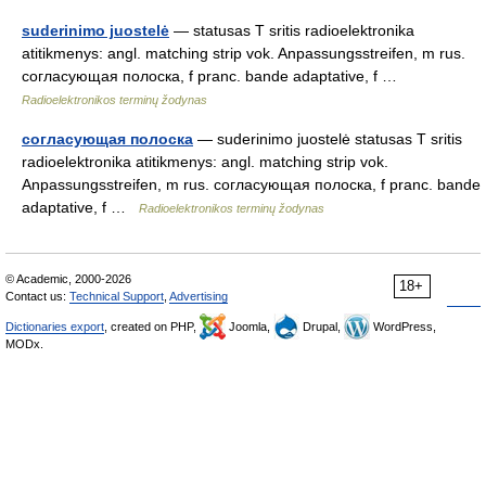
suderinimo juostelė
— statusas T sritis radioelektronika
atitikmenys: angl. matching strip vok. Anpassungsstreifen, m rus.
согласующая полоска, f pranc. bande adaptative, f …
Radioelektronikos terminų žodynas
согласующая полоска
— suderinimo juostelė statusas T sritis
radioelektronika atitikmenys: angl. matching strip vok.
Anpassungsstreifen, m rus. согласующая полоска, f pranc. bande
adaptative, f …
Radioelektronikos terminų žodynas
© Academic, 2000-2026
18+
Contact us:
Technical Support
,
Advertising
Dictionaries export
, created on PHP,
Joomla,
Drupal,
WordPress,
MODx.