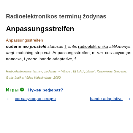
Radioelektronikos terminų žodynas
Anpassungsstreifen
Anpassungsstreifen
suderinimo
juostelė
statusas
T
sritis
radioelektronika
atitikmenys
:
angl.
matching strip
vok.
Anpassungsstreifen, m
rus.
согласующая
полоска, f
pranc.
bande adaptative, f
Radioelektronikos terminų žodynas. – Vilnius : BĮ UAB „Litimo“
.
Kazimieras Gaivenis,
Gytis Juška, Vidas Kalesinskas
.
2000
.
Игры ⚽
Нужен реферат?
согласующая секция
bande adaptative