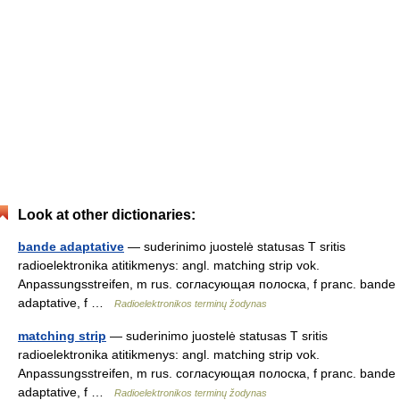
Look at other dictionaries:
bande adaptative
— suderinimo juostelė statusas T sritis
radioelektronika atitikmenys: angl. matching strip vok.
Anpassungsstreifen, m rus. согласующая полоска, f pranc. bande
adaptative, f …
Radioelektronikos terminų žodynas
matching strip
— suderinimo juostelė statusas T sritis
radioelektronika atitikmenys: angl. matching strip vok.
Anpassungsstreifen, m rus. согласующая полоска, f pranc. bande
adaptative, f …
Radioelektronikos terminų žodynas